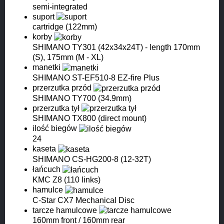
semi-integrated
suport
cartridge (122mm)
korby
SHIMANO TY301 (42x34x24T) - length 170mm
(S), 175mm (M - XL)
manetki
SHIMANO ST-EF510-8 EZ-fire Plus
przerzutka przód
SHIMANO TY700 (34.9mm)
przerzutka tył
SHIMANO TX800 (direct mount)
ilość biegów
24
kaseta
SHIMANO CS-HG200-8 (12-32T)
łańcuch
KMC Z8 (110 links)
hamulce
C-Star CX7 Mechanical Disc
tarcze hamulcowe
160mm front / 160mm rear