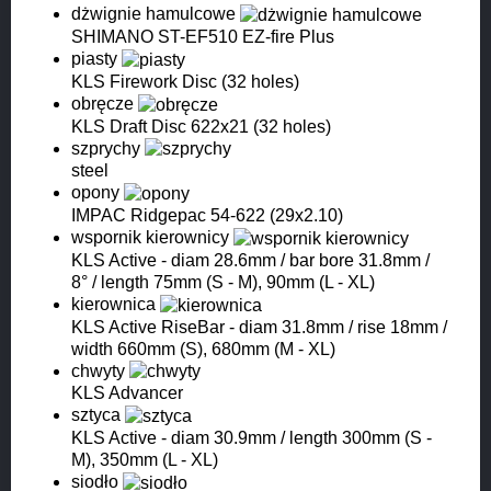
dżwignie hamulcowe
SHIMANO ST-EF510 EZ-fire Plus
piasty
KLS Firework Disc (32 holes)
obręcze
KLS Draft Disc 622x21 (32 holes)
szprychy
steel
opony
IMPAC Ridgepac 54-622 (29x2.10)
wspornik kierownicy
KLS Active - diam 28.6mm / bar bore 31.8mm /
8° / length 75mm (S - M), 90mm (L - XL)
kierownica
KLS Active RiseBar - diam 31.8mm / rise 18mm /
width 660mm (S), 680mm (M - XL)
chwyty
KLS Advancer
sztyca
KLS Active - diam 30.9mm / length 300mm (S -
M), 350mm (L - XL)
siodło