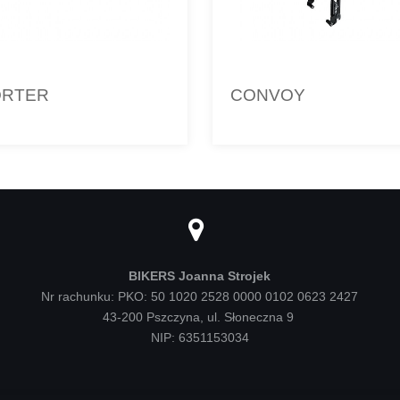
ORTER
CONVOY
BIKERS Joanna Strojek
Nr rachunku: PKO: 50 1020 2528 0000 0102 0623 2427
43-200 Pszczyna, ul. Słoneczna 9
NIP: 6351153034