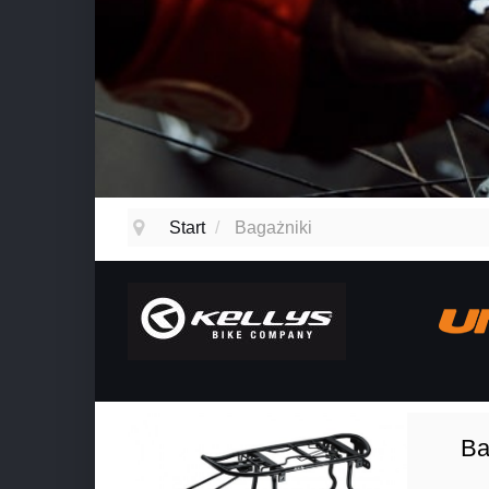
Start
/
Bagażniki
Ba