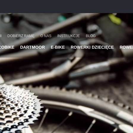
I
DOBIERZ RAMĘ
O NAS
INSTRUKCJE
BLOG
COBIKE
DARTMOOR
E-BIKE
ROWERKI DZIECIĘCE
ROWE