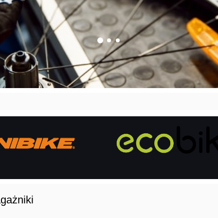
gażniki