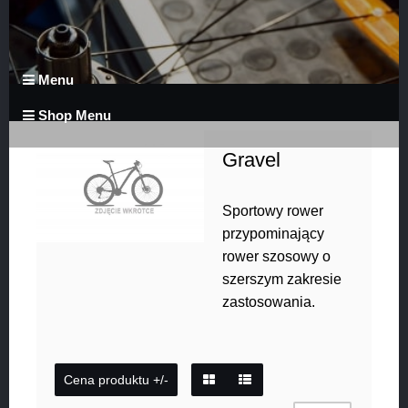
Menu
Shop Menu
Gravel
Sportowy rower
przypominający
rower szosowy o
szerszym zakresie
zastosowania.
Cena produktu +/-