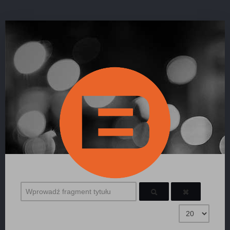
Wprowadź fragment tytułu
Pokaż #