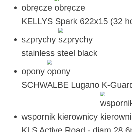
obręcze
KELLYS Spark 622x15 (32 hol
szprychy
stainless steel black
opony
SCHWALBE Lugano K-Guard 
wspornik kierownicy
KLS Active Road - diam 28.6m