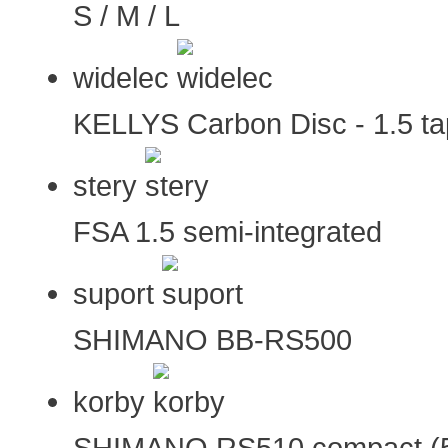
S / M / L
widelec
KELLYS Carbon Disc - 1.5 tap
stery
FSA 1.5 semi-integrated
suport
SHIMANO BB-RS500
korby
SHIMANO RS510 compact (50