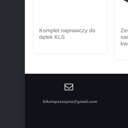
Komplet naprawczy do
Ze
dętek KLS
sa
kw
bikerspszczyna@gmail.com