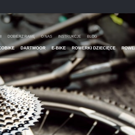
I
DOBIERZ RAMĘ
O NAS
INSTRUKCJE
BLOG
COBIKE
DARTMOOR
E-BIKE
ROWERKI DZIECIĘCE
ROWE