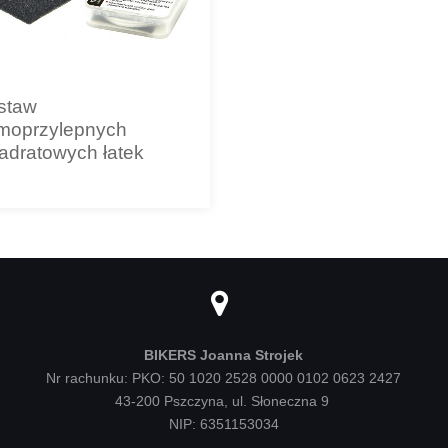
staw
moprzylepnych
adratowych łatek
BIKERS Joanna Strojek
Nr rachunku: PKO: 50 1020 2528 0000 0102 0623 2427
43-200 Pszczyna, ul. Słoneczna 9
NIP: 6351153034