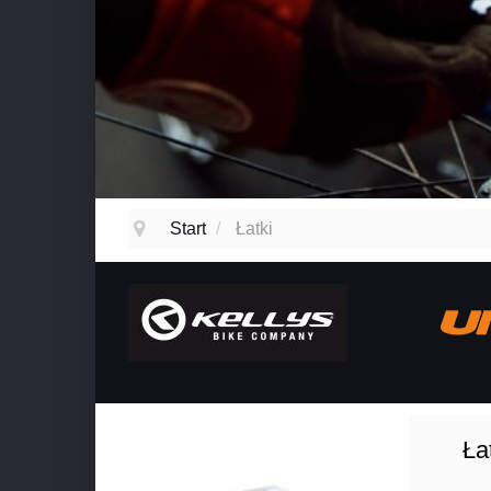
Start
/
Łatki
Ła